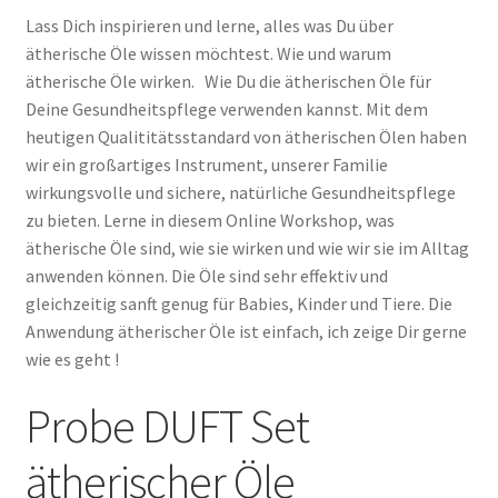
dōTERRA Angebote
Lass Dich inspirieren und lerne, alles was Du über
ätherische Öle wissen möchtest. Wie und warum
Doterra Infos und News ( ist gerade in Bearbeitung )
ätherische Öle wirken. Wie Du die ätherischen Öle für
Deine Gesundheitspflege verwenden kannst. Mit dem
heutigen Qualititätsstandard von ätherischen Ölen haben
Aroma Workshop & Produkt Tasting
wir ein großartiges Instrument, unserer Familie
wirkungsvolle und sichere, natürliche Gesundheitspflege
doTERRA Online Bestellen
zu bieten. Lerne in diesem Online Workshop, was
ätherische Öle sind, wie sie wirken und wie wir sie im Alltag
Homepage
anwenden können. Die Öle sind sehr effektiv und
gleichzeitig sanft genug für Babies, Kinder und Tiere. Die
Impressum
Anwendung ätherischer Öle ist einfach, ich zeige Dir gerne
wie es geht !
Kasse
Probe DUFT Set
Komm in mein Team
ätherischer Öle
Kontakt