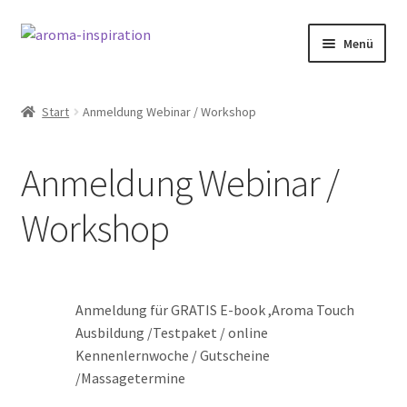
Zur
Zum
Menü
Navigation
Inhalt
springen
springen
Start
Start
Anmeldung Webinar / Workshop
Anmeldung Webinar / Workshop
Anmeldung Webinar /
Aroma Workshop & Produkte testen
Workshop
Aromatouch Technik Kurs – Augsburg & Kempten
Ätherische Öle
Anmeldung für GRATIS E-book ,Aroma Touch
Cookie Policy
Ausbildung /Testpaket / online
Kennenlernwoche / Gutscheine
Datenschutz
/Massagetermine