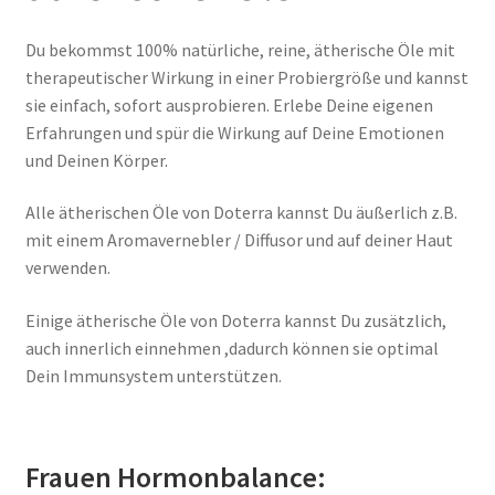
Du bekommst 100% natürliche, reine, ätherische Öle mit
Kundenbereich
therapeutischer Wirkung in einer Probiergröße und kannst
sie einfach, sofort ausprobieren. Erlebe Deine eigenen
Massage
Erfahrungen und spür die Wirkung auf Deine Emotionen
und Deinen Körper.
Mein Konto
Alle ätherischen Öle von Doterra kannst Du äußerlich z.B.
Probe DUFT Set ätherischer Öle
mit einem Aromavernebler / Diffusor und auf deiner Haut
verwenden.
Shop
Einige ätherische Öle von Doterra kannst Du zusätzlich,
Top News
auch innerlich einnehmen ,dadurch können sie optimal
Dein Immunsystem unterstützen.
Über mich
Versand und Rücksende Konditionen
Frauen Hormonbalance: