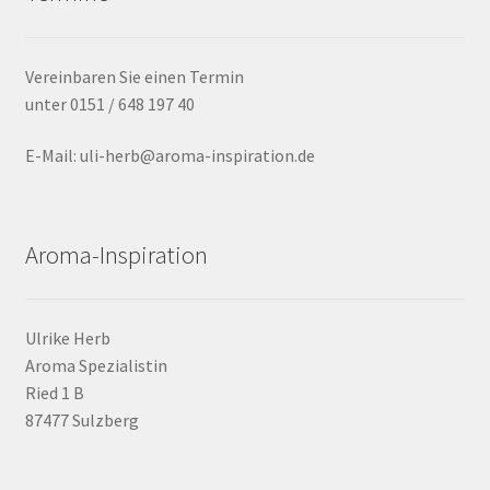
Top News
Über mich
Vereinbaren Sie einen Termin
unter 0151 / 648 197 40
Versand und Rücksende Konditionen
E-Mail: uli-herb@aroma-inspiration.de
Warenkorb
Workshops TERMINE
Aroma-Inspiration
Ulrike Herb
Aroma Spezialistin
Ried 1 B
87477 Sulzberg