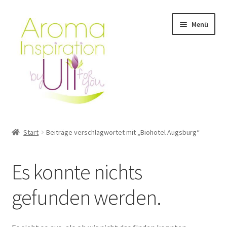
Zur
Zum
Menü
Navigation
Inhalt
springen
springen
Start
Start
Beiträge verschlagwortet mit „Biohotel Augsburg“
Anmeldung Webinar / Workshop
Es konnte nichts
Aroma Workshop & Produkte testen
gefunden werden.
Aromatouch Technik Kurs – Augsburg & Kempten
Ätherische Öle