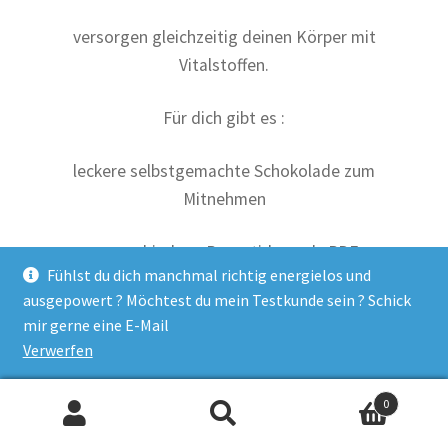
versorgen gleichzeitig deinen Körper mit
Vitalstoffen.
Für dich gibt es :
leckere selbstgemachte Schokolade zum
Mitnehmen
+ verschiedene Rezeptideen als PDF
Fühlst du dich manchmal richtig energielos und
ausgepowert ? Möchtest du mein Testkunde sein ? Schick
+ 5ml 100 % natürliches Wild Orangen Öl
mir gerne eine E-Mail
Verwerfen
+ einen duften Nachtisch gleich zum Genießen
Workshop im Herbst 2023 geplant
0
Suche
Suchen