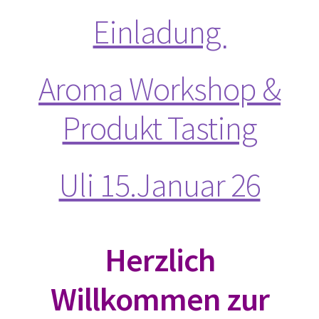
dōTERRA Angebote
Einladung
Doterra Infos und News ( ist gerade in Bearbeitung )
Aroma Workshop &
Aroma Workshop & Produkt Tasting
Produkt Tasting
doTERRA Online Bestellen
Homepage
Uli 15.Januar 26
Impressum
Kasse
Herzlich
Komm in mein Team
Willkommen zur
Kontakt