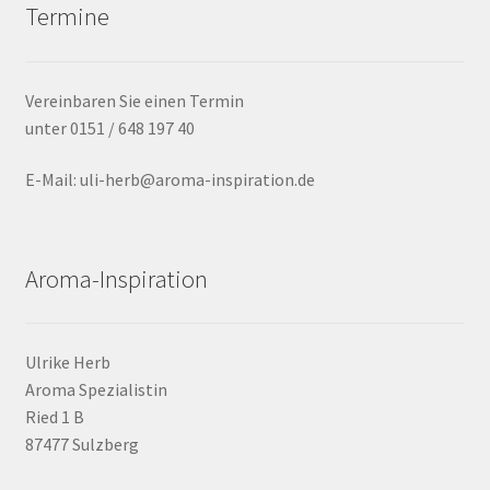
Top News
Termine
Über mich
Vereinbaren Sie einen Termin
Versand und Rücksende Konditionen
unter 0151 / 648 197 40
Warenkorb
E-Mail: uli-herb@aroma-inspiration.de
Workshops TERMINE
Aroma-Inspiration
Ulrike Herb
Aroma Spezialistin
Ried 1 B
87477 Sulzberg