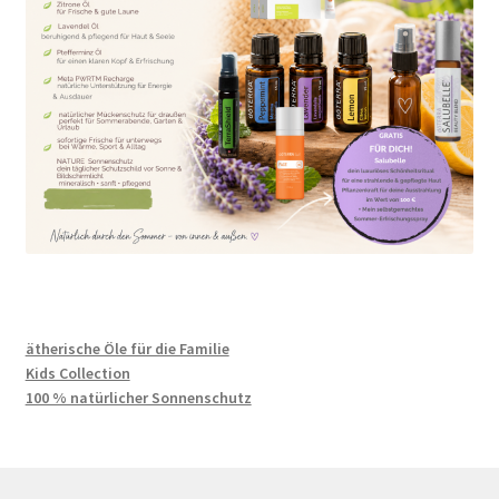
Kasse
Komm in mein Team
Kontakt
Kundenbereich
Massage
Mein Konto
ätherische Öle für die Familie
Kids Collection
Probe DUFT Set ätherischer Öle
100 % natürlicher Sonnenschutz
Shop