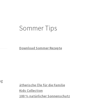
te
Sommer Tips
News
Download Sommer Rezepte
og
ätherische Öle für die Familie
Kids Collection
100 % natürlicher Sonnenschutz