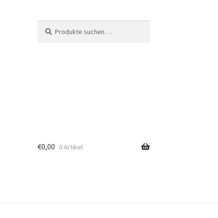
Suche
Suchen
nach:
€
0,00
0 Artikel