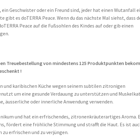
l, ein Geschwister oder ein Freund sind, jeder hat einen Wutanfall e
te gibt es doTERRA Peace. Wenn du das nächste Mal siehst, dass d
 doTERRA Peace auf die Fußsohlen des Kindes auf oder gib einen
igen.
chen Treuebestellung von mindestens 125 Produktpunkten beko
eschenkt !
en und karibischen Küche wegen seinem subtilen zitronigen
enutzt um eine gesunde Verdauung zu unterstützen und Muskelka
he, äusserliche oder innerliche Anwendung verwenden.
onikum und hat ein erfrischendes, zitronenkräuterartiges Aroma. 
, fördert eine fröhliche Stimmung und strafft die Haut. Es ist au
n zu erfrischen und zu verjüngen.