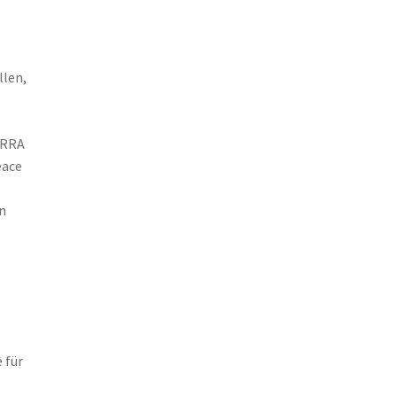
llen,
ERRA
eace
n
 für