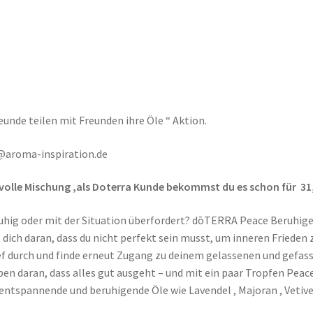
reunde teilen mit Freunden ihre Öle “ Aktion.
rb@aroma-inspiration.de
volle Mischung ,als Doterra Kunde bekommst du es schon für 31
nruhig oder mit der Situation überfordert? dōTERRA Peace Beruhig
ich daran, dass du nicht perfekt sein musst, um inneren Frieden 
ief durch und finde erneut Zugang zu deinem gelassenen und gefas
en daran, dass alles gut ausgeht – und mit ein paar Tropfen Peac
entspannende und beruhigende Öle wie Lavendel , Majoran , Vetive