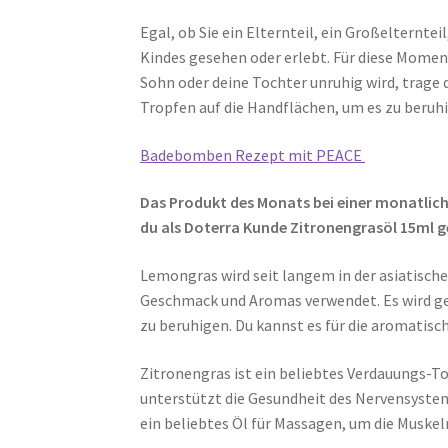
Egal, ob Sie ein Elternteil, ein Großelterntei
Kindes gesehen oder erlebt. Für diese Momen
Sohn oder deine Tochter unruhig wird, trage
Tropfen auf die Handflächen, um es zu beruh
Badebomben Rezept mit PEACE
Das Produkt des Monats bei einer monatli
du als Doterra Kunde Zitronengrasöl
15ml g
Lemongras wird seit langem in der asiatisch
Geschmack und Aromas verwendet. Es wird g
zu beruhigen. Du kannst es für die aromatisc
Zitronengras ist ein beliebtes Verdauungs-T
unterstützt die Gesundheit des Nervensystems
ein beliebtes Öl für Massagen, um die Muskel