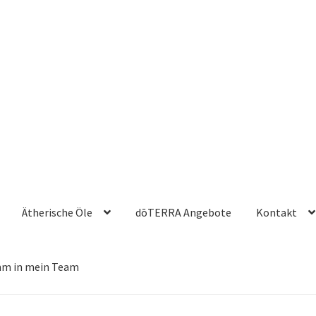
Ätherische Öle
dōTERRA Angebote
Kontakt
m in mein Team
Workshop & Produkte testen