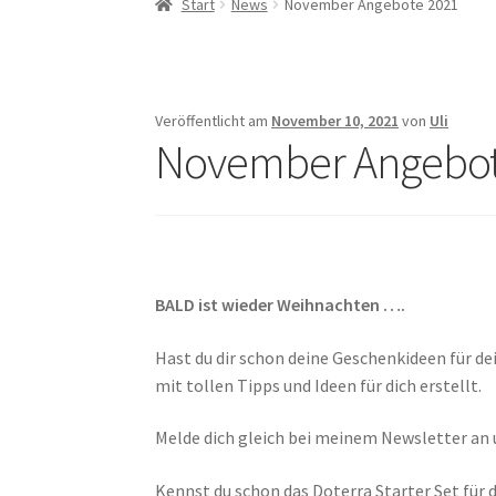
Start
News
November Angebote 2021
Aromatouch Technik Kurs – Augsburg & Kem
Doterra Infos und News ( ist gerade in Bearbe
Veröffentlicht am
November 10, 2021
von
Uli
November Angebot
Komm in mein Team
Kontakt
Kundenbereic
Über mich
Versand und Rücksende Kondition
BALD ist wieder Weihnachten ….
Hast du dir schon deine Geschenkideen für d
mit tollen Tipps und Ideen für dich erstellt.
Melde dich gleich bei meinem Newsletter an un
Kennst du schon das Doterra Starter Set für d