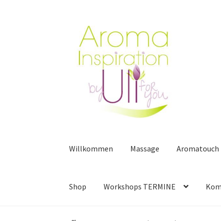
Zur
Zum
Navigation
Inhalt
springen
springen
Willkommen
Massage
Aromatouch
Shop
Workshops TERMINE
Kom
Start
Anmeldung Webinar / Workshop
Aroma 