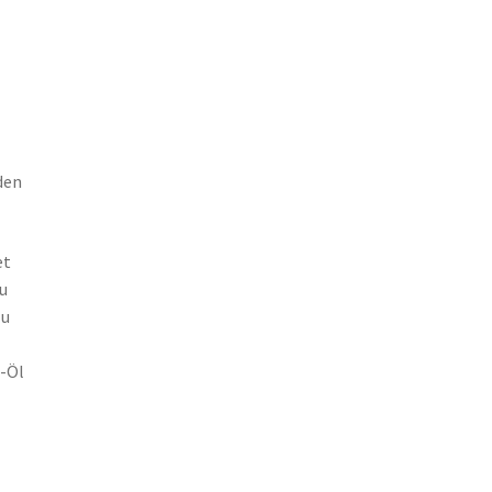
den
et
zu
zu
a-Öl
.