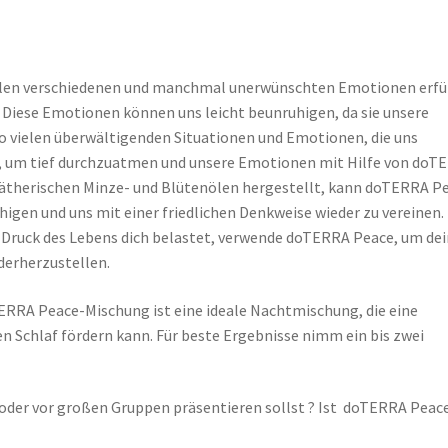
ielen verschiedenen und manchmal unerwünschten Emotionen erfü
. Diese Emotionen können uns leicht beunruhigen, da sie unsere
so vielen überwältigenden Situationen und Emotionen, die uns
en, um tief durchzuatmen und unsere Emotionen mit Hilfe von doT
s ätherischen Minze- und Blütenölen hergestellt, kann doTERRA P
higen und uns mit einer friedlichen Denkweise wieder zu vereinen.
r Druck des Lebens dich belastet, verwende doTERRA Peace, um dei
derherzustellen.
TERRA Peace-Mischung ist eine ideale Nachtmischung, die eine
Schlaf fördern kann. Für beste Ergebnisse nimm ein bis zwei
t oder vor großen Gruppen präsentieren sollst ? Ist doTERRA Peace