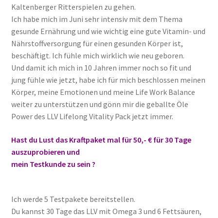
Top News
Kaltenberger Ritterspielen zu gehen.
Ich habe mich im Juni sehr intensiv mit dem Thema
Über mich
gesunde Ernährung und wie wichtig eine gute Vitamin- und
Nährstoffversorgung für einen gesunden Körper ist,
Versand und Rücksende Konditionen
beschäftigt. Ich fühle mich wirklich wie neu geboren.
Und damit ich mich in 10 Jahren immer noch so fit und
Warenkorb
jung fühle wie jetzt, habe ich für mich beschlossen meinen
Körper, meine Emotionen und meine Life Work Balance
weiter zu unterstützen und gönn mir die geballte Öle
Workshops TERMINE
Power des LLV Lifelong Vitality Pack jetzt immer.
Hast du Lust das Kraftpaket mal für 50,- € für 30 Tage
auszuprobieren und
mein Testkunde zu sein ?
Ich werde 5 Testpakete bereitstellen.
Du kannst 30 Tage das LLV mit Omega 3 und 6 Fettsäuren,