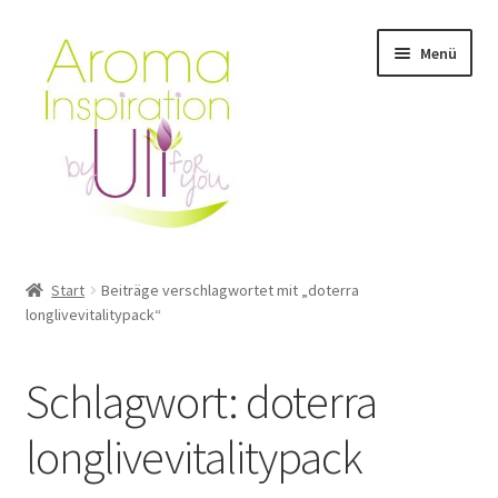
Zur
Zum
Menü
Navigation
Inhalt
springen
springen
Start
Start
Beiträge verschlagwortet mit „doterra
longlivevitalitypack“
Anmeldung Webinar / Workshop
Aroma Workshop & Produkte testen
Schlagwort:
doterra
Aromatouch Technik Kurs – Augsburg & Kempten
longlivevitalitypack
Ätherische Öle