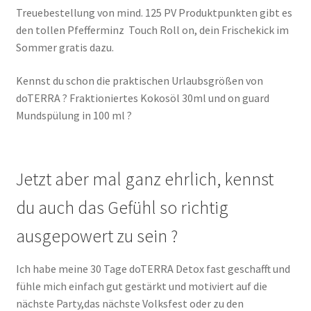
Treuebestellung von mind. 125 PV Produktpunkten gibt es
Kasse
den tollen Pfefferminz Touch Roll on, dein Frischekick im
Sommer gratis dazu.
Komm in mein Team
Kennst du schon die praktischen Urlaubsgrößen von
Kontakt
doTERRA ? Fraktioniertes Kokosöl 30ml und on guard
Mundspülung in 100 ml ?
Kundenbereich
Massage
Jetzt aber mal ganz ehrlich, kennst
Mein Konto
du auch das Gefühl so richtig
ausgepowert zu sein ?
Probe DUFT Set ätherischer Öle
Ich habe meine 30 Tage doTERRA Detox fast geschafft und
Shop
fühle mich einfach gut gestärkt und motiviert auf die
nächste Party,das nächste Volksfest oder zu den