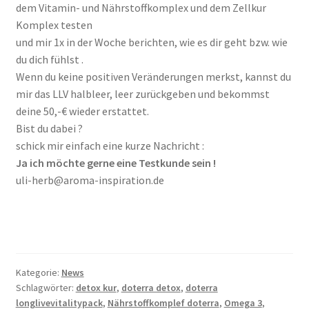
dem Vitamin- und Nährstoffkomplex und dem Zellkur
Komplex testen
und mir 1x in der Woche berichten, wie es dir geht bzw. wie
du dich fühlst .
Wenn du keine positiven Veränderungen merkst, kannst du
mir das LLV halbleer, leer zurückgeben und bekommst
deine 50,-€ wieder erstattet.
Bist du dabei ?
schick mir einfach eine kurze Nachricht :
Ja ich möchte gerne eine Testkunde sein !
uli-herb@aroma-inspiration.de
Kategorie:
News
Schlagwörter:
detox kur
,
doterra detox
,
doterra
longlivevitalitypack
,
Nährstoffkomplef doterra
,
Omega 3
,