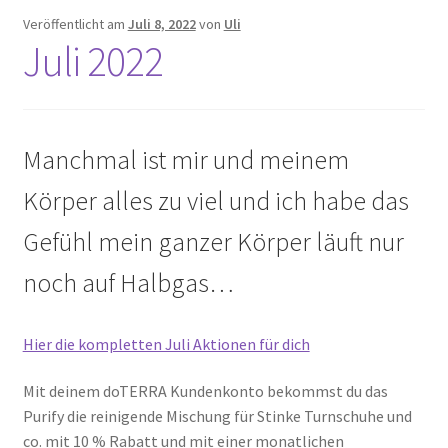
Veröffentlicht am
Juli 8, 2022
von
Uli
Juli 2022
Cookie Policy
Datenschutz
Manchmal ist mir und meinem
dōTERRA Angebote
Körper alles zu viel und ich habe das
Doterra Infos und News ( ist gerade in Bearbeitung )
Gefühl mein ganzer Körper läuft nur
Aroma Workshop & Produkt Tasting
noch auf Halbgas…
doTERRA Online Bestellen
Hier die kompletten Juli Aktionen für dich
Homepage
Mit deinem doTERRA Kundenkonto bekommst du das
Purify die reinigende Mischung für Stinke Turnschuhe und
Impressum
co. mit 10 % Rabatt und mit einer monatlichen