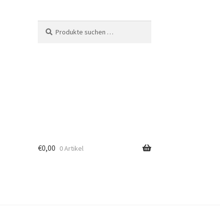
Suche
Suchen
nach:
€
0,00
0 Artikel