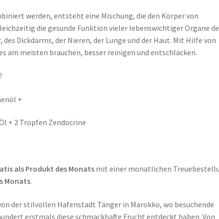
iniert werden, entsteht eine Mischung, die den Körper von
gleichzeitig die gesunde Funktion vieler lebenswichtiger Organe d
, des Dickdarms, der Nieren, der Lunge und der Haut. Mit Hilfe von
 es am meisten brauchen, besser reinigen und entschlacken.
?
nenöl +
 Öl + 2 Tropfen Zendocrine
atis
als Produkt des Monats
mit einer monatlichen Treuebestell
es Monats
.
von der stilvollen Hafenstadt Tanger in Marokko, wo besuchende
hundert erstmals diese schmackhafte Frucht entdeckt haben. Von