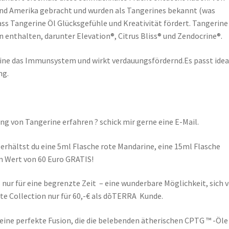
und Amerika gebracht und wurden als Tangerines bekannt (was
ss Tangerine Öl Glücksgefühle und Kreativität fördert. Tangerine 
 enthalten, darunter Elevation®, Citrus Bliss® und Zendocrine®.
ne das Immunsystem und wirkt verdauungsfördernd.Es passt idea
ng.
g von Tangerine erfahren ? schick mir gerne eine E-Mail.
erhältst du eine 5ml Flasche rote Mandarine, eine 15ml Flasche
m Wert von 60 Euro GRATIS!
 nur für eine begrenzte Zeit – eine wunderbare Möglichkeit, sich 
te Collection nur für 60,-€ als dōTERRA Kunde.
eine perfekte Fusion, die die belebenden ätherischen CPTG ™ -Öle