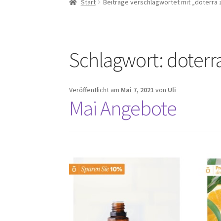
Start
Beiträge verschlagwortet mit „doterra
Aromatouch Technik Kurs – Augsburg & Kem
Doterra Infos und News ( ist gerade in Bearbe
Schlagwort:
doterr
Komm in mein Team
Kontakt
Kundenbereic
Veröffentlicht am
Mai 7, 2021
von
Uli
Mai Angebote
Über mich
Versand und Rücksende Kondition