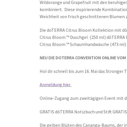
Wildorange und Grapefruit mit den beruhige
kombiniert. Diese inspirierende Kombination 
Weichheit von frisch geschnittenen Blumen z
Die doTERRA Citrus Bloom Kollektion mit d
Citrus Bloom ™ Duschgel (250 ml) dōTERRA 
Citrus Bloom ™ Schaumhandwäsche (473 ml) 
NEU DIE DOTERRA CONVENTION ONLINE VOM 4.
Hol dir schnell bis zum 16. Mai das Stronger 
Anmeldung hier
Online-Zugang zum zweitägigen Event mit 
GRATIS dōTERRA Notizbuch und Stift GRATIS
Die gelben Blüten des Cananga-Baums, der im