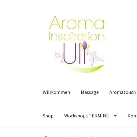
Zur
Zum
Navigation
Inhalt
springen
springen
Willkommen
Massage
Aromatouch
Shop
Workshops TERMINE
Kom
Start
Anmeldung Webinar / Workshop
Aroma 