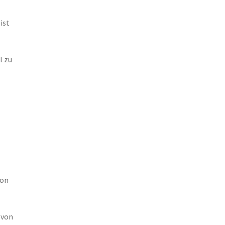
ist
l zu
von
 von