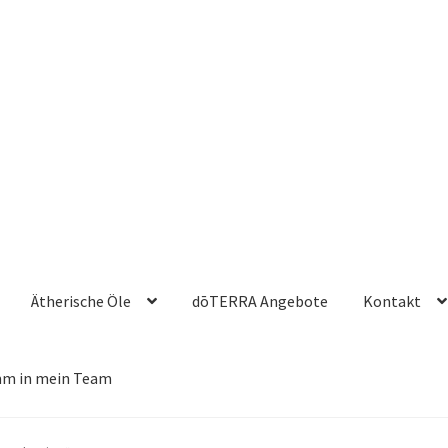
Ätherische Öle
dōTERRA Angebote
Kontakt
m in mein Team
Workshop & Produkte testen