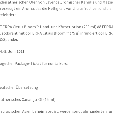
nden ätherischen Ölen von Lavendel, römischer Kamille und Magn
erzeugt ein Aroma, das die Helligkeit von Zitrusfrüchten und die
elebriert.
ōTERRA Citrus Bloom ™ Hand- und Körperlotion (200 ml) dōTERR
Deodorant mit dōTERRA Citrus Bloom ™ (75 g) infundiert dōTERR
& Spender.
-5. Juni 2021
Together Package-Ticket für nur 25 Euro.
deutscher Übersetzung
 ätherisches Cananga-Öl (15 ml)
 tropischen Asien beheimatet ist, werden seit Jahrhunderten für