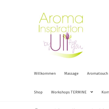
Zur
Zum
Navigation
Inhalt
springen
springen
Willkommen
Massage
Aromatouch
Shop
Workshops TERMINE
Kom
Start
Anmeldung Webinar / Workshop
Aroma 