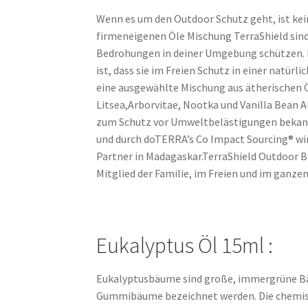
Wenn es um den Outdoor Schutz geht, ist kein
firmeneigenen Öle Mischung TerraShield sind 
Bedrohungen in deiner Umgebung schützen. D
ist, dass sie im Freien Schutz in einer natürl
eine ausgewählte Mischung aus ätherischen Ö
Litsea,Arborvitae, Nootka und Vanilla Bean A
zum Schutz vor Umweltbelästigungen bekannt
und durch doTERRA’s Co Impact Sourcing® wir
Partner in Madagaskar.TerraShield Outdoor Bl
Mitglied der Familie, im Freien und im ganz
Eukalyptus Öl 15ml :
Eukalyptusbäume sind große, immergrüne Bä
Gummibäume bezeichnet werden. Die chemisc