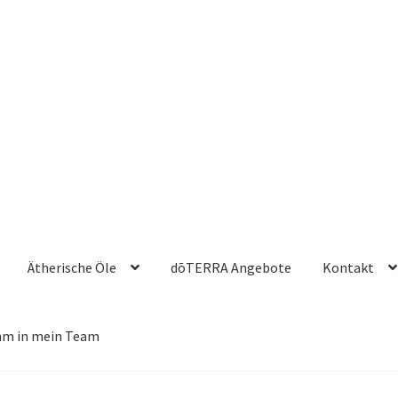
Ätherische Öle
dōTERRA Angebote
Kontakt
m in mein Team
Workshop & Produkte testen