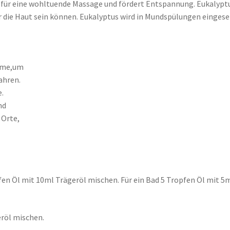
al für eine wohltuende Massage und fördert Entspannung. Eukalypt
für die Haut sein können. Eukalyptus wird in Mundspülungen eingese
reme,um
ahren.
e.
nd
 Orte,
en Öl mit 10ml Trägeröl mischen. Für ein Bad 5 Tropfen Öl mit 5
eröl mischen.