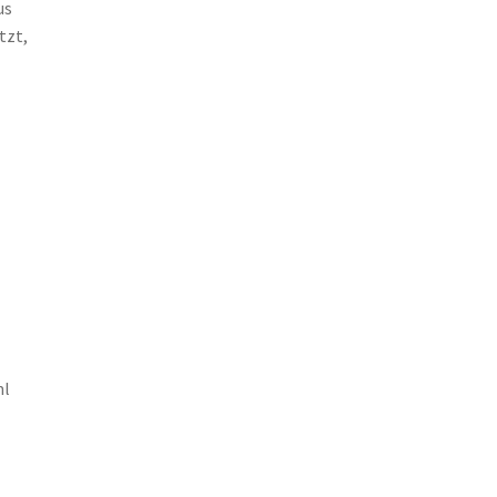
us
tzt,
ml