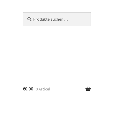
Suche
Suchen
nach:
€
0,00
0 Artikel