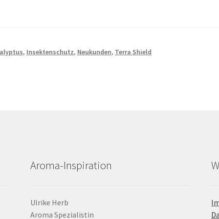
alyptus
,
Insektenschutz
,
Neukunden
,
Terra Shield
Aroma-Inspiration
W
Ulrike Herb
I
Aroma Spezialistin
D