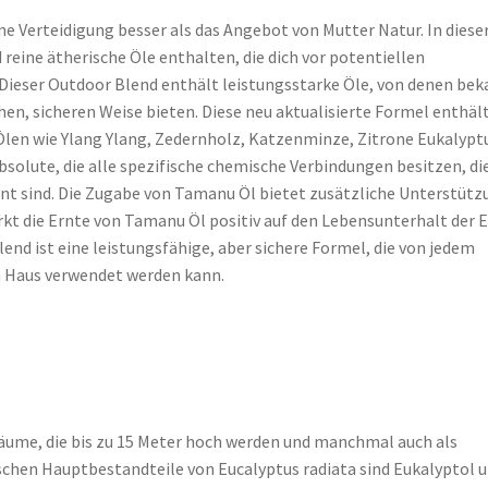
e Verteidigung besser als das Angebot von Mutter Natur. In diese
reine ätherische Öle enthalten, die dich vor potentiellen
ieser Outdoor Blend enthält leistungsstarke Öle, von denen bek
ichen, sicheren Weise bieten. Diese neu aktualisierte Formel enthäl
len wie Ylang Ylang, Zedernholz, Katzenminze, Zitrone Eukalypt
bsolute, die alle spezifische chemische Verbindungen besitzen, di
 sind. Die Zugabe von Tamanu Öl bietet zusätzliche Unterstütz
kt die Ernte von Tamanu Öl positiv auf den Lebensunterhalt der 
end ist eine leistungsfähige, aber sichere Formel, die von jedem
en Haus verwendet werden kann.
ume, die bis zu 15 Meter hoch werden und manchmal auch als
hen Hauptbestandteile von Eucalyptus radiata sind Eukalyptol 